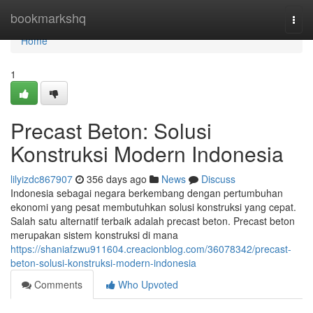
Home
bookmarkshq
Togg
navi
Home
1
Precast Beton: Solusi
Konstruksi Modern Indonesia
lilyizdc867907
356 days ago
News
Discuss
Indonesia sebagai negara berkembang dengan pertumbuhan
ekonomi yang pesat membutuhkan solusi konstruksi yang cepat.
Salah satu alternatif terbaik adalah precast beton. Precast beton
merupakan sistem konstruksi di mana
https://shaniafzwu911604.creacionblog.com/36078342/precast-
beton-solusi-konstruksi-modern-indonesia
Comments
Who Upvoted