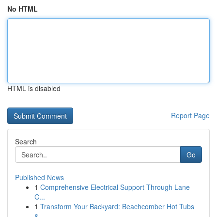
No HTML
HTML is disabled
Report Page
Search
Go
Published News
1
Comprehensive Electrical Support Through Lane
C...
1
Transform Your Backyard: Beachcomber Hot Tubs
&...