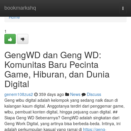
Home
bookmarkshq
Togg
navi
Home
1
GengWD dan Geng WD:
Komunitas Baru Pecinta
Game, Hiburan, dan Dunia
Digital
genem108zus2
359 days ago
News
Discuss
Geng wibu digital adalah kelompok yang sedang naik daun di
kalangan kaum digital. Anggotanya terdiri dari penggemar game,
wibu, pembuat konten digital, hingga pejuang cuan digital. ##
Siapa Geng WD Sebenarnya? GengWD adalah singkatan dari
Geng Work Digital, yang artinya bisa berbeda-beda. Intinya, ini
adalah perkumpulan kasual yang ramai di
https://geng-