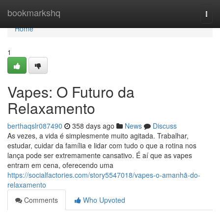
Home
bookmarkshq
Togg
navi
Home
1
Vapes: O Futuro da
Relaxamento
berthaqslr087490
358 days ago
News
Discuss
As vezes, a vida é simplesmente muito agitada. Trabalhar,
estudar, cuidar da família e lidar com tudo o que a rotina nos
lança pode ser extremamente cansativo. É aí que as vapes
entram em cena, oferecendo uma
https://socialfactories.com/story5547018/vapes-o-amanhã-do-
relaxamento
Comments
Who Upvoted