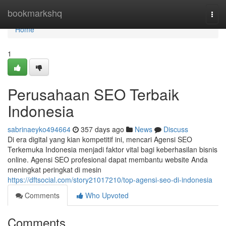
Home
bookmarkshq
Togg
navi
Home
1
Perusahaan SEO Terbaik
Indonesia
sabrinaeyko494664
357 days ago
News
Discuss
Di era digital yang kian kompetitif ini, mencari Agensi SEO
Terkemuka Indonesia menjadi faktor vital bagi keberhasilan bisnis
online. Agensi SEO profesional dapat membantu website Anda
meningkat peringkat di mesin
https://dftsocial.com/story21017210/top-agensi-seo-di-indonesia
Comments
Who Upvoted
Comments