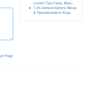
London Taxi Fares, Airpo...
1
20-voetscontainers: Nieuw
& Tweedehands te Koop
ort Page