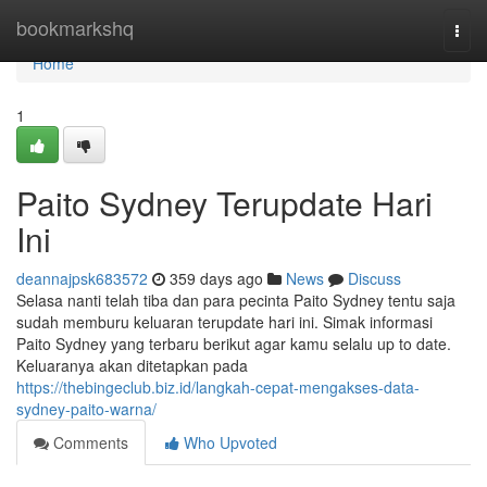
Home
bookmarkshq
Togg
navi
Home
1
Paito Sydney Terupdate Hari
Ini
deannajpsk683572
359 days ago
News
Discuss
Selasa nanti telah tiba dan para pecinta Paito Sydney tentu saja
sudah memburu keluaran terupdate hari ini. Simak informasi
Paito Sydney yang terbaru berikut agar kamu selalu up to date.
Keluaranya akan ditetapkan pada
https://thebingeclub.biz.id/langkah-cepat-mengakses-data-
sydney-paito-warna/
Comments
Who Upvoted