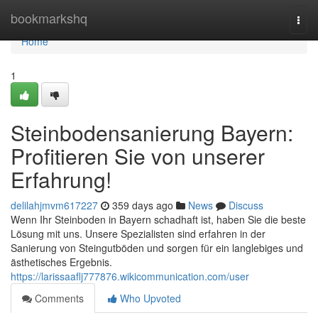
Home
bookmarkshq
Togg
navi
Home
1
Steinbodensanierung Bayern:
Profitieren Sie von unserer
Erfahrung!
delilahjmvm617227
359 days ago
News
Discuss
Wenn Ihr Steinboden in Bayern schadhaft ist, haben Sie die beste
Lösung mit uns. Unsere Spezialisten sind erfahren in der
Sanierung von Steingutböden und sorgen für ein langlebiges und
ästhetisches Ergebnis.
https://larissaaflj777876.wikicommunication.com/user
Comments
Who Upvoted