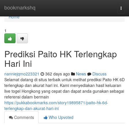
Home
bookmarkshq
Togg
navi
Home
1
Prediksi Paito HK Terlengkap
Hari Ini
nanniejqmo223321
362 days ago
News
Discuss
Selamat datang di situs terbaik untuk melihat prediksi Paito HK 6D
terlengkap dan akurat hari ini. Kami menyediakan hasil keluaran
live togel Hongkong yang cepat dan dapat anda gunakan sebagai
referensi dalam bermain
https://pukkabookmarks.com/story19895871/paito-hk-6d-
terlengkap-dan-akurat-hari-ini
Comments
Who Upvoted