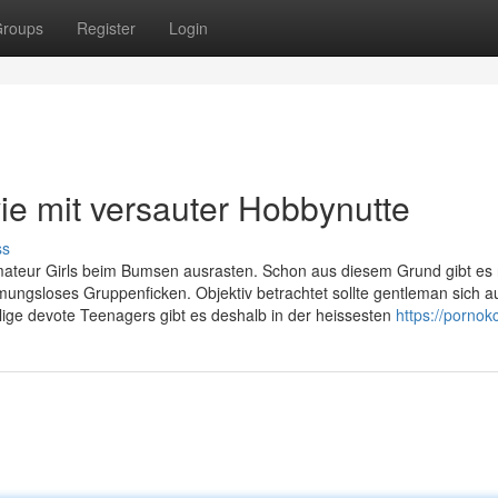
roups
Register
Login
ie mit versauter Hobbynutte
ss
mateur Girls beim Bumsen ausrasten. Schon aus diesem Grund gibt es 
ungsloses Gruppenficken. Objektiv betrachtet sollte gentleman sich au
ige devote Teenagers gibt es deshalb in der heissesten
https://pornok