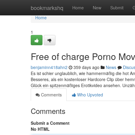
Home
bookmarkshq
Home
New
Submit
G
Home
1
Free of charge Porno Mov
benjaminn418ahn2
359 days ago
News
Discu
Es ist schier unglaublich, wie hammermäßig die hot A
Besseres, als ein kostenloser Hardcore Clip über hemm
Glück ein spitzenmäßiges Erotikvideo ansehen. Unzähl
Comments
Who Upvoted
Comments
Submit a Comment
No HTML