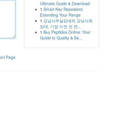
Ultimate Guide & Download
1
Smart Key Repeaters:
Extending Your Range
1
강남사무실임대와 강남사옥
임대, 기업 이전 전 반...
1
Buy Peptides Online: Your
Guide to Quality & Se...
ort Page