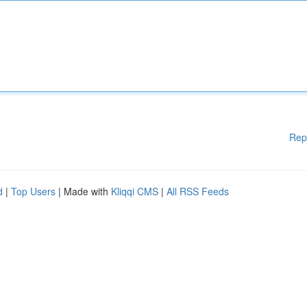
Rep
d
|
Top Users
| Made with
Kliqqi CMS
|
All RSS Feeds