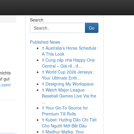
Search
Go
Published News
1
Australia's Horse Schedule :
A This Look
1
Cung cấp nhà Happy One
Central – Giá rẻ , đ...
1
World Cup 2026 Jerseys :
nichts
Your Ultimate Enth...
f gut
1
Designing My Workspace
c.com/
1
Watch Major League
Baseball Games Live Via the
...
1
Your Go-To Source for
Premium Till Rolls
1
Kubet: Hướng Dẫn Chi Tiết
Cho Người Mới Bắt Đầu
1
Madhur Matka: Your