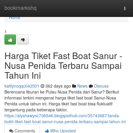
Home
bookmarkshq
Togg
navi
Home
1
Harga Tiket Fast Boat Sanur -
Nusa Penida Terbaru Sampai
Tahun Ini
kaitlyncqqc042501
362 days ago
News
Discuss
Berencana liburan ke Pulau Nusa Penida dari Sanur? Berikut
informasi terkini mengenai harga tiket fast boat Sanur-Nusa
Penida untuk tahun ini. Harga tiket fast boat bisa fluktuatif
tergantung pada beberapa faktor,
https://alyshawyoc706546.blogspothub.com/35743687/tanda-
bukti-tiket-fast-boat-sanur-nusa-penida-terbaru-sampai-tahun-ini
Comments
Who Upvoted