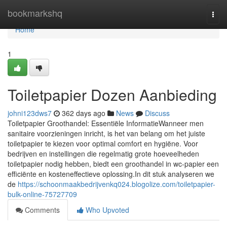
Home
bookmarkshq
Togg
navi
Home
1
Toiletpapier Dozen Aanbieding
johni123dws7
362 days ago
News
Discuss
Toiletpapier Groothandel: Essentiële InformatieWanneer men
sanitaire voorzieningen inricht, is het van belang om het juiste
toiletpapier te kiezen voor optimal comfort en hygiëne. Voor
bedrijven en instellingen die regelmatig grote hoeveelheden
toiletpapier nodig hebben, biedt een groothandel in wc-papier een
efficiënte en kosteneffectieve oplossing.In dit stuk analyseren we
de
https://schoonmaakbedrijvenkq024.blogolize.com/toiletpapier-
bulk-online-75727709
Comments
Who Upvoted