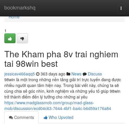
Home
bookmarkshq
Togg
navi
Home
1
The Kham pha 8v trai nghiem
tai 98win best
jessicav466aqq5
363 days ago
News
Discuss
98win là một trong những nền tảng giải trí trực tuyến đang được
nhiều người quan tâm hiện nay. Trong bài viết này, chúng ta sẽ
cùng chia sẻ góc nhìn, kinh nghiệm và những yếu tố giúp 98win
trở thành điểm đến lý tưởng cho những ai yêu
https://www.madglassmob.com/group/mad-glass-
mob/discussion/ecd04c63-7644-4bf1-ba4c-b6d59a176a84
Comments
Who Upvoted