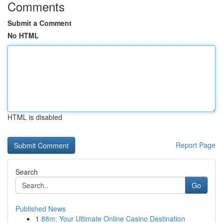
Comments
Submit a Comment
No HTML
HTML is disabled
Report Page
Search
Go
Published News
1
88m: Your Ultimate Online Casino Destination