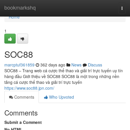
Home
bookmarkshq
Togg
navi
Home
1
SOC88
marcptuf361859
362 days ago
News
Discuss
SOC88 – Trang web cá cược thể thao và giải trí trực tuyến uy tín
hàng đầu Giới thiệu về SOC88 SOC88 là một trong những nền
tảng cá cược thể thao và giải trí trực tuyến
https://www.soc88.jpn.com/
Comments
Who Upvoted
Comments
Submit a Comment
No HTML