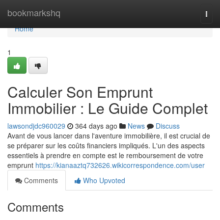
Home
bookmarkshq
Togg
navi
Home
1
Calculer Son Emprunt
Immobilier : Le Guide Complet
lawsondjdc960029
364 days ago
News
Discuss
Avant de vous lancer dans l'aventure immobilière, il est crucial de
se préparer sur les coûts financiers impliqués. L'un des aspects
essentiels à prendre en compte est le remboursement de votre
emprunt
https://kianaaztq732626.wikicorrespondence.com/user
Comments
Who Upvoted
Comments