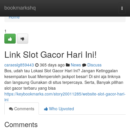
Home
bookmarkshq
Togg
navi
Home
1
Link Slot Gacor Hari Ini!
caraeslg859443
365 days ago
News
Discuss
Bos, udah tau Lokasi Slot Gacor Hari Ini? Jangan Ketinggalan
kesempatan buat Memperoleh jackpot besar! Di sini aja linknya
dan langsung Gunakan di situs terpercaya. Serta, Banyak pilihan
slot gacor terbaru yang bisa
https://keybookmarks.com/story20011285/website-slot-gacor-hari-
ini
Comments
Who Upvoted
Comments