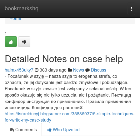
Home
bookmarkshq
Togg
navi
Home
1
Detailed Notes on case help
haimx453uky7
363 days ago
News
Discuss
- Pocałunek w szyję – nasza szyja to erogenna strefa, co
oznacza, że jej dotykanie jest bardzo zmysłowe i pobudzające.
Pocałunek w szyję zawsze jest związany z seksualnością. W ten
sposób okazuje się nie tylko uczucia, ale i pożądanie. Пестицид
конфидор инструкция по применению. Правила применения
инсектицида Конфидор для растений:
https://israeldncyj.blogsumer.com/35836937/5-simple-techniques-
for-write-my-case-study
Comments
Who Upvoted