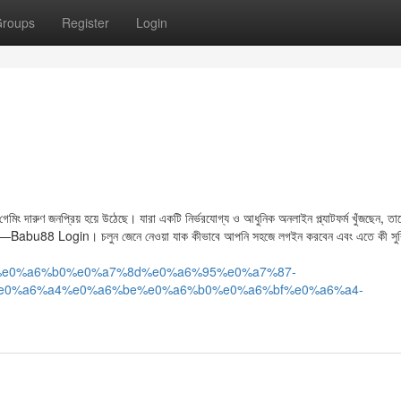
roups
Register
Login
 গেমিং দারুণ জনপ্রিয় হয়ে উঠেছে। যারা একটি নির্ভরযোগ্য ও আধুনিক অনলাইন প্ল্যাটফর্ম খুঁজছেন, ত
 হলো—Babu88 Login। চলুন জেনে নেওয়া যাক কীভাবে আপনি সহজে লগইন করবেন এবং এতে কী সুব
e0%a6%b0%e0%a7%8d%e0%a6%95%e0%a7%87-
e0%a6%a4%e0%a6%be%e0%a6%b0%e0%a6%bf%e0%a6%a4-