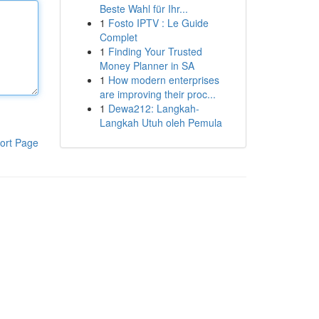
Beste Wahl für Ihr...
1
Fosto IPTV : Le Guide
Complet
1
Finding Your Trusted
Money Planner in SA
1
How modern enterprises
are improving their proc...
1
Dewa212: Langkah-
Langkah Utuh oleh Pemula
ort Page