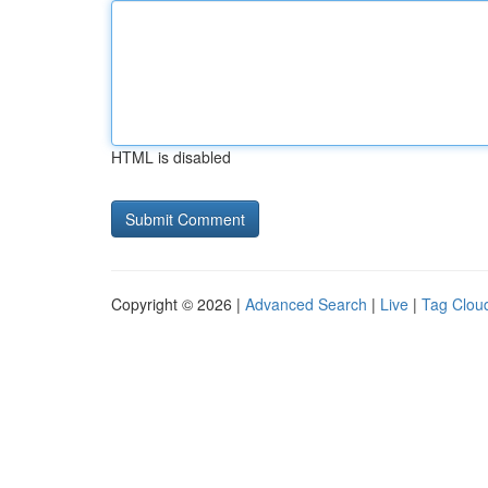
HTML is disabled
Copyright © 2026 |
Advanced Search
|
Live
|
Tag Clou