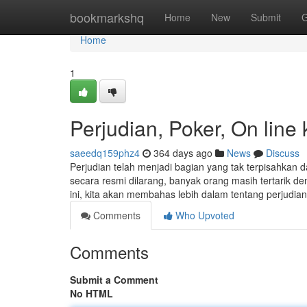
Home
bookmarkshq
Home
New
Submit
G
Home
1
Perjudian, Poker, On line
saeedq159phz4
364 days ago
News
Discuss
Perjudian telah menjadi bagian yang tak terpisahkan 
secara resmi dilarang, banyak orang masih tertarik de
ini, kita akan membahas lebih dalam tentang perjudi
Comments
Who Upvoted
Comments
Submit a Comment
No HTML