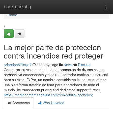
Home
bookmarkshq
Togg
navi
Home
1
La mejor parte de proteccion
contra incendios red proteger
orlandoa579cgk7
363 days ago
News
Discuss
Comenzar su viaje en el mundo del comercio de divisas es una
perspectiva emocionante y elegir un corredor confiable es crucial
para su éxito. FxPro, un nombre confiable en la industria, ofrece
una plataforma tratable de usar para operadores de todo el
mundo. Its transparent pricing and dedicated support further
https://medinaempresarialsst.com/red-contra-incendios/
Comments
Who Upvoted