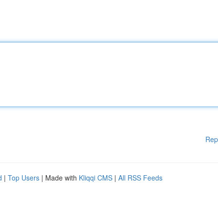
Rep
d
|
Top Users
| Made with
Kliqqi CMS
|
All RSS Feeds