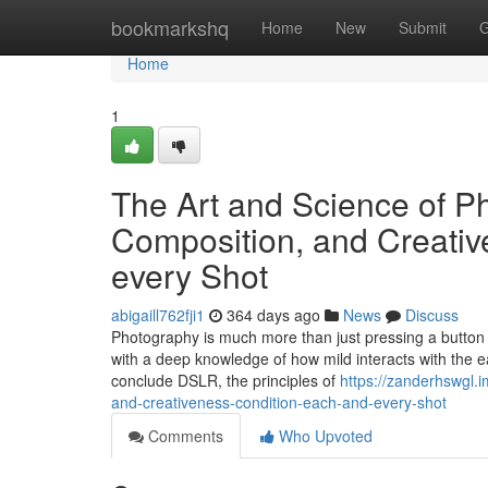
Home
bookmarkshq
Home
New
Submit
G
Home
1
The Art and Science of P
Composition, and Creativ
every Shot
abigaill762fji1
364 days ago
News
Discuss
Photography is much more than just pressing a button on 
with a deep knowledge of how mild interacts with the ea
conclude DSLR, the principles of
https://zanderhswgl.
and-creativeness-condition-each-and-every-shot
Comments
Who Upvoted