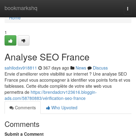
Home
bookmarkshq
Togg
navi
Home
1
Analyse SEO France
sahilodxv918811
367 days ago
News
Discuss
Envie d'améliorer votre visibilité sur internet ? Une analyse SEO
France peut vous accompagner à identifier vos points forts et vos
faiblesses. Cette étude complète de votre site web vous
permettra de
https://brendadcrv123616.bloggin-
ads.com/58780883/vérification-seo-france
Comments
Who Upvoted
Comments
Submit a Comment