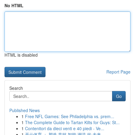
No HTML
HTML is disabled
Report Page
Search
Go
Published News
1
Free NFL Games: See Philadelphia vs. prem...
1
The Complete Guide to Tartan Kilts for Guys: St...
1
Contenitori da dieci venti e 40 piedi - Ve...
1
开云体育 ： 塑造 竞技 智能 潮流 的 未来