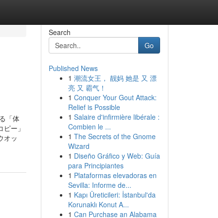
Search
Go
Published News
1
潮流女王， 靓妈 她是 又 漂
亮 又 霸气！
1
Conquer Your Gout Attack:
Relief is Possible
1
Salaire d'infirmière libérale :
る「体
Combien le ...
コピー」
1
The Secrets of the Gnome
ウオッ
Wizard
1
Diseño Gráfico y Web: Guía
para Principiantes
1
Plataformas elevadoras en
Sevilla: Informe de...
1
Kapı Üreticileri: İstanbul'da
Korunaklı Konut A...
1
Can Purchase an Alabama