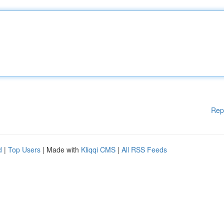
Rep
d
|
Top Users
| Made with
Kliqqi CMS
|
All RSS Feeds