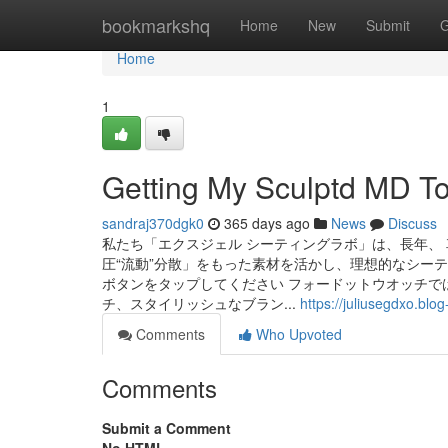
Home
bookmarkshq
Home
New
Submit
G
Home
1
Getting My Sculptd MD T
sandraj370dgk0
365 days ago
News
Discuss
私たち「エクスジェル シーティングラボ」は、長年、
圧“流動”分散」をもった素材を活かし、理想的なシー
ボタンをタップしてください フォードットウオッチで
チ、スタイリッシュなブラン...
https://juliusegdxo.bl
Comments
Who Upvoted
Comments
Submit a Comment