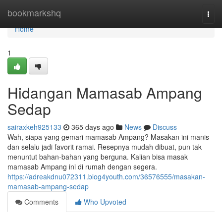
Home
bookmarkshq
Togg
navi
Home
1
Hidangan Mamasab Ampang
Sedap
sairaxkeh925133
365 days ago
News
Discuss
Wah, siapa yang gemari mamasab Ampang? Masakan ini manis
dan selalu jadi favorit ramai. Resepnya mudah dibuat, pun tak
menuntut bahan-bahan yang berguna. Kalian bisa masak
mamasab Ampang ini di rumah dengan segera.
https://adreakdnu072311.blog4youth.com/36576555/masakan-
mamasab-ampang-sedap
Comments
Who Upvoted