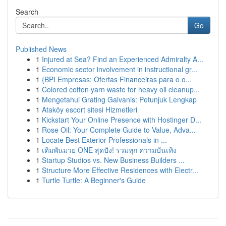
Search
Go
Published News
1
Injured at Sea? Find an Experienced Admiralty A...
1
Economic sector involvement in instructional gr...
1
{BPI Empresas: Ofertas Financeiras para o o...
1
Colored cotton yarn waste for heavy oil cleanup...
1
Mengetahui Grating Galvanis: Petunjuk Lengkap
1
Ataköy escort sitesi Hizmetleri
1
Kickstart Your Online Presence with Hostinger D...
1
Rose Oil: Your Complete Guide to Value, Adva...
1
Locate Best Exterior Professionals in ...
1
เดิมพันมวย ONE สุดปัง! รวมทุก ความบันเทิง
1
Startup Studios vs. New Business Builders ...
1
Structure More Effective Residences with Electr...
1
Turtle Turtle: A Beginner's Guide