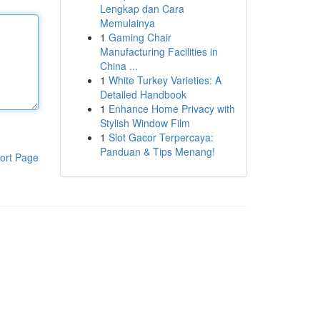
Lengkap dan Cara
Memulainya
1
Gaming Chair
Manufacturing Facilities in
China ...
1
White Turkey Varieties: A
Detailed Handbook
1
Enhance Home Privacy with
Stylish Window Film
1
Slot Gacor Terpercaya:
Panduan & Tips Menang!
ort Page