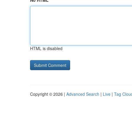
No HTML
HTML is disabled
Copyright © 2026 |
Advanced Search
|
Live
|
Tag Clou