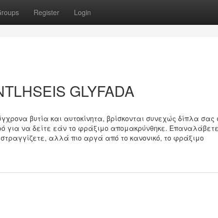
roups
Register
Login
o ANTLHSEIS GLYFADA
χρονα βυτία και αυτοκίνητα, βρίσκονται συνεχώς δίπλα σας 
ερό για να δείτε εάν το φράξιμο απομακρύνθηκε. Επαναλάβετε
οστραγγίζετε, αλλά πιο αργά από το κανονικό, το φράξιμο