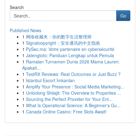
Search
Go
Published News
1
网络收藏夹：你的数字生活整理师
1
Signalcopyright：安全通讯的中文指南
1
PySec.ma: Votre partenaire en cybersécurité
1
Jatengtoto: Panduan Lengkap untuk Pemula
1
Ramalan Turnamen Dunia 2026 Mama Lauren:
Apakah...
1
TestRX Reviews: Real Outcomes or Just Buzz ?
1
İstanbul Escort İmkanları
1
Amplify Your Presence : Social Media Marketing...
1
Unlocking Shilajit: The Overview to Properties ...
1
Sourcing the Perfect Provider for Your Ent...
1
What Is Operational Science: A Beginner's Gu...
1
Canada Online Casino: Free Slots Await!