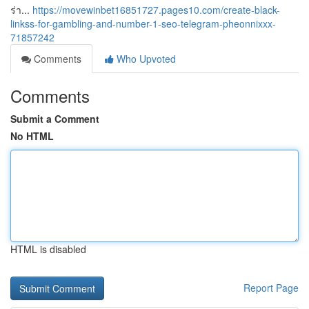
ร่า...
https://movewinbet16851727.pages10.com/create-black-
linkss-for-gambling-and-number-1-seo-telegram-pheonnixxx-
71857242
Comments
Who Upvoted
Comments
Submit a Comment
No HTML
HTML is disabled
Report Page