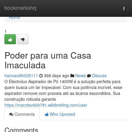
Home
bookmarkshq
Togg
navi
Home
1
Poder para uma Casa
Imaculada
hannaxdih026111
368 days ago
News
Discuss
O Electrolux Aspirador de Pó 1400W é a solução perfeita para
quem busca um lar impecável. Com sua potência incrível, esse
aspirador remove com praxeia até as ácaros escondidos. Sua
construção robusta garante
https://marctisv669781.wikibriefing.com/user
Comments
Who Upvoted
Comments