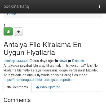
Home
bookmarkshq
Togg
navi
Home
1
Antalya Filo Kiralama En
Uygun Fiyatlarla
estellejitz443302
369 days ago
News
Discuss
Antalya'da seyahat için araç kiralamak mı istiyorsunuz? İyisi filo
kiralama hizmetleri arayışındaysanız, doğru yerdesiniz! Bizimle,
Antalya'daki en düşük fiyatlarla geniş bir araç filosundan
https://prestonaguu499681.ttblogs.com/profile
Comments
Who Upvoted
Comments