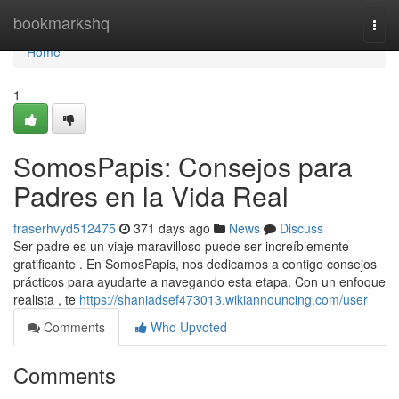
Home
bookmarkshq
Togg
navi
Home
1
SomosPapis: Consejos para
Padres en la Vida Real
fraserhvyd512475
371 days ago
News
Discuss
Ser padre es un viaje maravilloso puede ser increíblemente
gratificante . En SomosPapis, nos dedicamos a contigo consejos
prácticos para ayudarte a navegando esta etapa. Con un enfoque
realista , te
https://shaniadsef473013.wikiannouncing.com/user
Comments
Who Upvoted
Comments