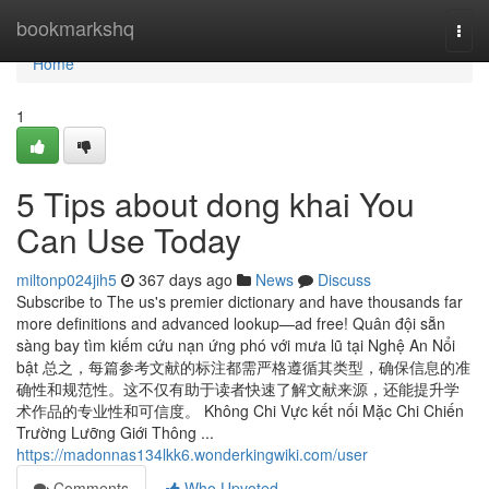
Home
bookmarkshq
Togg
navi
Home
1
5 Tips about dong khai You
Can Use Today
miltonp024jih5
367 days ago
News
Discuss
Subscribe to The us's premier dictionary and have thousands far
more definitions and advanced lookup—ad free! Quân đội sẵn
sàng bay tìm kiếm cứu nạn ứng phó với mưa lũ tại Nghệ An Nổi
bật 总之，每篇参考文献的标注都需严格遵循其类型，确保信息的准
确性和规范性。这不仅有助于读者快速了解文献来源，还能提升学
术作品的专业性和可信度。 Không Chi Vực kết nối Mặc Chi Chiến
Trường Lưỡng Giới Thông ...
https://madonnas134lkk6.wonderkingwiki.com/user
Comments
Who Upvoted