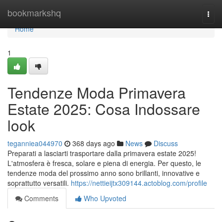
Home
bookmarkshq
Togg
navi
Home
1
Tendenze Moda Primavera
Estate 2025: Cosa Indossare
look
teganniea044970
368 days ago
News
Discuss
Preparati a lasciarti trasportare dalla primavera estate 2025!
L'atmosfera è fresca, solare e piena di energia. Per questo, le
tendenze moda del prossimo anno sono brillanti, innovative e
soprattutto versatili.
https://nettieijtx309144.actoblog.com/profile
Comments
Who Upvoted