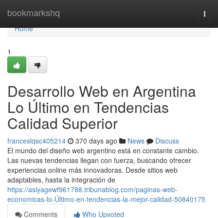
Home
bookmarkshq
Togg
navi
Home
1
Desarrollo Web en Argentina
Lo Último en Tendencias
Calidad Superior
franceslqsc405214
370 days ago
News
Discuss
El mundo del diseño web argentino está en constante cambio.
Las nuevas tendencias llegan con fuerza, buscando ofrecer
experiencias online más innovadoras. Desde sitios web
adaptables, hasta la integración de
https://asiyagewf961788.tribunablog.com/paginas-web-
economicas-lo-Último-en-tendencias-la-mejor-calidad-50840175
Comments
Who Upvoted