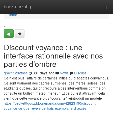
Home
bookmarkshq
Togg
navi
Home
1
Discount voyance : une
interface rationnelle avec nos
parties d’ombre
gracee282ths1
384 days ago
News
Discuss
Ce n’est plus l’affaire de certaines initiés ou d’adeptes convaincus.
Ce sont vraiment des cadres surmenés, des mères isolées, des
étudiants oubliés, qui ont recours à ces interventions comme on
consulte un bulletin météo intérieur. Et ce qui est attrayant, cela
vient que cette voyance plus “courante” réintroduit un modèle
https://becketttgouz.blogrenanda.com/42823190/discount-
voyance-ce-que-révèle-ce-frais-exemplaire-d-accès