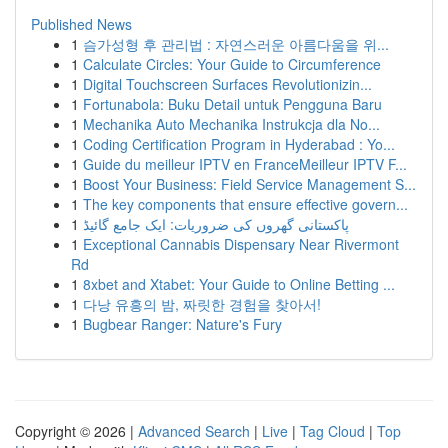
Published News
1
슴가성형 후 관리법 : 자연스러운 아름다움을 위...
1
Calculate Circles: Your Guide to Circumference
1
Digital Touchscreen Surfaces Revolutionizin...
1
Fortunabola: Buku Detail untuk Pengguna Baru
1
Mechanika Auto Mechanika Instrukcja dla No...
1
Coding Certification Program in Hyderabad : Yo...
1
Guide du meilleur IPTV en FranceMeilleur IPTV F...
1
Boost Your Business: Field Service Management S...
1
The key components that ensure effective govern...
1
پاکستانی گھروں کی ضروریات: ایک جامع گائیڈ
1
Exceptional Cannabis Dispensary Near Rivermont
Rd
1
8xbet and Xtabet: Your Guide to Online Betting ...
1
다낭 유흥의 밤, 짜릿한 경험을 찾아서!
1
Bugbear Ranger: Nature's Fury
Copyright © 2026 |
Advanced Search
|
Live
|
Tag Cloud
|
Top