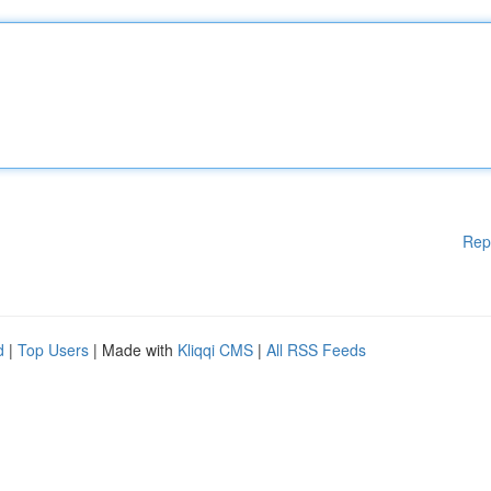
Rep
d
|
Top Users
| Made with
Kliqqi CMS
|
All RSS Feeds