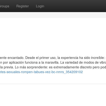
roups
Register
Login
nte encantado. Desde el primer uso, la experiencia ha sido increíble:
n por aplicación funciona a la maravilla. La variedad de modos de vibr
e la previa. Lo más sorprendente: es extremadamente discreto pero pod
juguetes-sexuales-rompen-tabues-vez-bc-nmrs_354209102