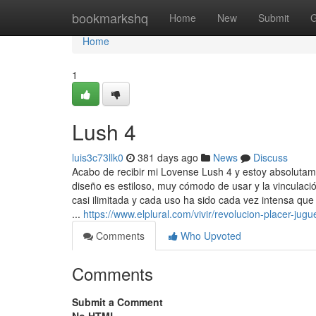
Home
bookmarkshq
Home
New
Submit
G
Home
1
Lush 4
luis3c73llk0
381 days ago
News
Discuss
Acabo de recibir mi Lovense Lush 4 y estoy absolutame
diseño es estiloso, muy cómodo de usar y la vinculació
casi ilimitada y cada uso ha sido cada vez intensa qu
...
https://www.elplural.com/vivir/revolucion-placer-
Comments
Who Upvoted
Comments
Submit a Comment