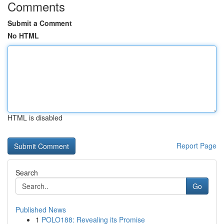
Comments
Submit a Comment
No HTML
HTML is disabled
Report Page
Search
Go
Published News
1
POLO188: Revealing its Promise