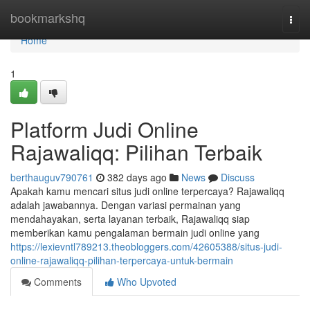
Home
bookmarkshq
Togg
navi
Home
1
Platform Judi Online
Rajawaliqq: Pilihan Terbaik
berthauguv790761
382 days ago
News
Discuss
Apakah kamu mencari situs judi online terpercaya? Rajawaliqq
adalah jawabannya. Dengan variasi permainan yang
mendahayakan, serta layanan terbaik, Rajawaliqq siap
memberikan kamu pengalaman bermain judi online yang
https://lexievntl789213.theobloggers.com/42605388/situs-judi-
online-rajawaliqq-pilihan-terpercaya-untuk-bermain
Comments
Who Upvoted