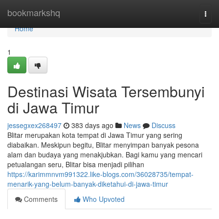
Home
bookmarkshq
Togg
navi
Home
1
Destinasi Wisata Tersembunyi
di Jawa Timur
jessegxex268497
383 days ago
News
Discuss
Blitar merupakan kota tempat di Jawa Timur yang sering
diabaikan. Meskipun begitu, Blitar menyimpan banyak pesona
alam dan budaya yang menakjubkan. Bagi kamu yang mencari
petualangan seru, Blitar bisa menjadi pilihan
https://karimmnvm991322.like-blogs.com/36028735/tempat-
menarik-yang-belum-banyak-diketahui-di-jawa-timur
Comments
Who Upvoted