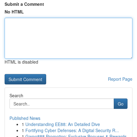
Submit a Comment
No HTML
HTML is disabled
Report Page
Search
Go
Published News
1
Understanding EE88: An Detailed Dive
1
Fortifying Cyber Defenses: A Digital Security R...
1
Gamo888 Promotion: Exclusive Bonuses & Rewards