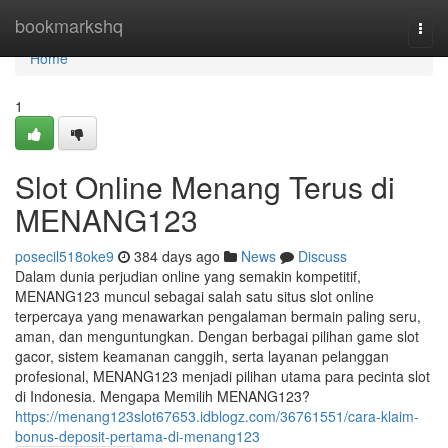
Home
bookmarkshq
Togg
navi
Home
1
Slot Online Menang Terus di
MENANG123
posecil518oke9
384 days ago
News
Discuss
Dalam dunia perjudian online yang semakin kompetitif,
MENANG123 muncul sebagai salah satu situs slot online
terpercaya yang menawarkan pengalaman bermain paling seru,
aman, dan menguntungkan. Dengan berbagai pilihan game slot
gacor, sistem keamanan canggih, serta layanan pelanggan
profesional, MENANG123 menjadi pilihan utama para pecinta slot
di Indonesia. Mengapa Memilih MENANG123?
https://menang123slot67653.idblogz.com/36761551/cara-klaim-
bonus-deposit-pertama-di-menang123