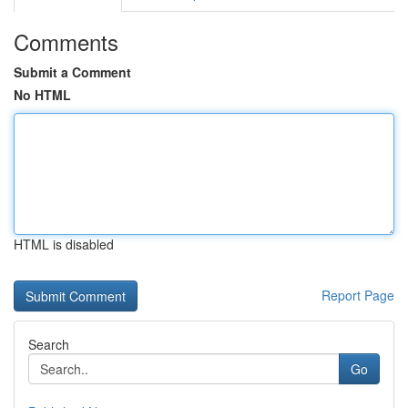
Comments
Submit a Comment
No HTML
HTML is disabled
Report Page
Search
Go