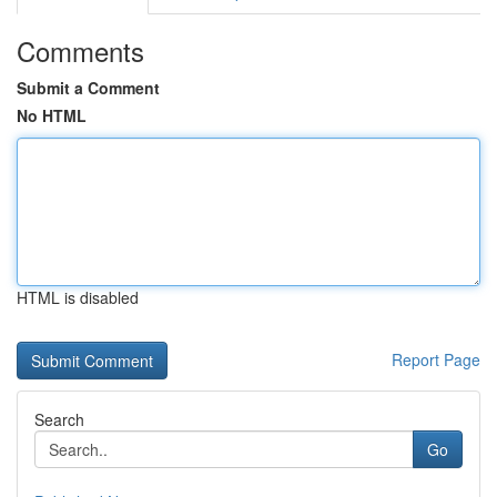
Comments
Submit a Comment
No HTML
HTML is disabled
Report Page
Search
Go