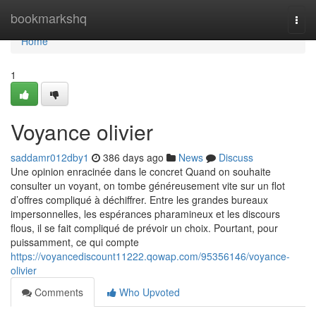
Home
bookmarkshq
Togg
navi
Home
1
Voyance olivier
saddamr012dby1
386 days ago
News
Discuss
Une opinion enracinée dans le concret Quand on souhaite
consulter un voyant, on tombe généreusement vite sur un flot
d’offres compliqué à déchiffrer. Entre les grandes bureaux
impersonnelles, les espérances pharamineux et les discours
flous, il se fait compliqué de prévoir un choix. Pourtant, pour
puissamment, ce qui compte
https://voyancediscount11222.qowap.com/95356146/voyance-
olivier
Comments
Who Upvoted