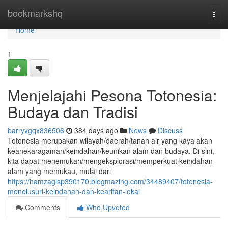
Home
bookmarkshq
Togg
navi
Home
1
Menjelajahi Pesona Totonesia:
Budaya dan Tradisi
barryvgqx836506
384 days ago
News
Discuss
Totonesia merupakan wilayah/daerah/tanah air yang kaya akan
keanekaragaman/keindahan/keunikan alam dan budaya. Di sini,
kita dapat menemukan/mengeksplorasi/memperkuat keindahan
alam yang memukau, mulai dari
https://hamzagisp390170.blogmazing.com/34489407/totonesia-
menelusuri-keindahan-dan-kearifan-lokal
Comments
Who Upvoted