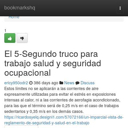
Home
bookmarkshq
Togg
navi
Home
1
El 5-Segundo truco para
trabajo salud y seguridad
ocupacional
ericy950odr2
386 days ago
News
Discuss
Estos límites no se aplicarán a las corrientes de aire
expresamente utilizadas para evitar el estrés en exposiciones
intensas al calor, ni a las corrientes de aerofagia acondicionado,
para las que el término será de 0,25 m/s en el caso de trabajos
sedentarios y 0,35 m/s en los demás casos.
https://ricardosyelq.designi1.com/57072166/un-imparcial-vista-de-
reglamento-de-seguridad-y-salud-en-el-trabajo