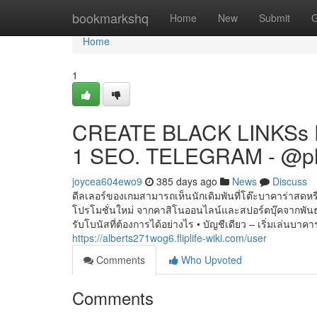
Home
bookmarkshq
Home
New
Submit
G
Home
1
CREATE BLACK LINKSs 
1 SEO. TELEGRAM - @p
joycea604ewo9
385 days ago
News
Discuss
ดีลเลอร์ของเกมสามารถเห็นนักเดิมพันที่โต๊ะบาคาร่าสดห
โปรโมชั่นใหม่ จากคาสิโนออนไลน์และสปอร์ตบุ๊คจากพันธมิ
รับโบนัสที่ต้องการได้อย่างไร • บัญชี​เดียว – เริ่ม​เล่น​บา​คา​
https://alberts271wog6.fliplife-wiki.com/user
Comments
Who Upvoted
Comments