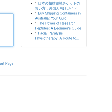
1
日本の相撲観戦チケットの
買い方：外国人向けガイド
1
Buy Shipping Containers in
Australia: Your Guid...
1
The Power of Research
Peptides: A Beginner's Guide
1
Facial Paralysis
Physiotherapy: A Route to...
ort Page