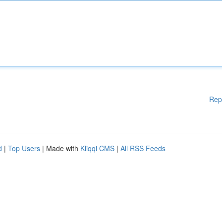
Rep
d
|
Top Users
| Made with
Kliqqi CMS
|
All RSS Feeds