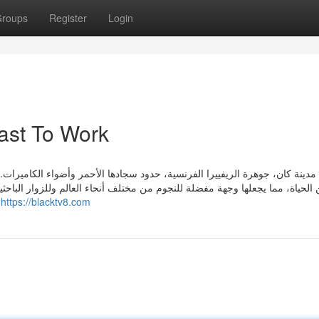
roups
Register
Login
ast To Work
دينة كان، جوهرة الريفييرا الفرنسية، حدود سجادها الأحمر وأضواء الكاميرات. فه
الحياة، مما يجعلها وجهة مفضلة للنجوم من مختلف أنحاء العالم وللزوار الباح
التاريخ الاقتصا
https://blacktv8.com