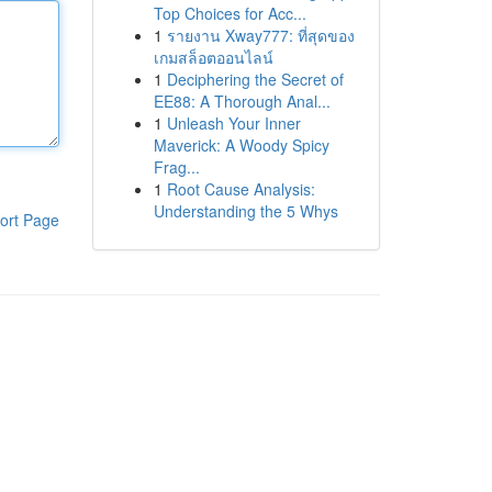
Top Choices for Acc...
1
รายงาน Xway777: ที่สุดของ
เกมสล็อตออนไลน์
1
Deciphering the Secret of
EE88: A Thorough Anal...
1
Unleash Your Inner
Maverick: A Woody Spicy
Frag...
1
Root Cause Analysis:
Understanding the 5 Whys
ort Page