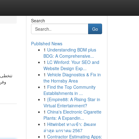
Search
Go
Published News
1
Understanding BDM plus
BDG: A Comprehensive...
1
LC Winford: Your SEO and
Website Design Exp...
1
Vehicle Diagnostics & Fix in
تتخطى م
the Hornsby Area
وفن 
1
Find the Top Community
Establishments in ...
1
{Empire88: A Rising Star in
Virtual Entertainment?
1
China's Electronic Cigarette
Plants: A Expandin...
1
Hitwinbet ทางเข้า: อัพเดท
ล่าสุด มกราคม 2567
1
Contractor Estimating Apps: