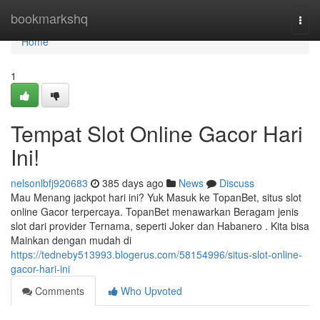
Home
bookmarkshq
Togg
navi
Home
1
Tempat Slot Online Gacor Hari
Ini!
nelsonlbfj920683
385 days ago
News
Discuss
Mau Menang jackpot hari ini? Yuk Masuk ke TopanBet, situs slot
online Gacor terpercaya. TopanBet menawarkan Beragam jenis
slot dari provider Ternama, seperti Joker dan Habanero . Kita bisa
Mainkan dengan mudah di
https://tedneby513993.blogerus.com/58154996/situs-slot-online-
gacor-hari-ini
Comments
Who Upvoted