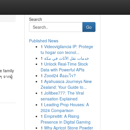
Search
Go
Published News
1
Videovigilancia IP: Protege
tu hogar con tecnol...
1
خدمات نقل الأثاث في مكة
1
Unlock Real-Time Stock
Data with Powerful APIs
e family
1
Zood24 คืออะไร?
 จากผู้
1
Ayahuasca Journeys New
Zealand: Your Guide to...
1
Jollibee777: The Viral
sensation Explained
1
Leading Prop Houses: A
2024 Comparison
1
Empire88: A Rising
Presence in Digital Gaming
1
Why Apricot Stone Powder