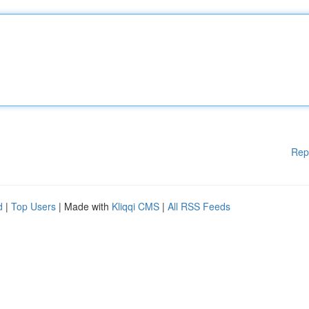
Rep
d
|
Top Users
| Made with
Kliqqi CMS
|
All RSS Feeds