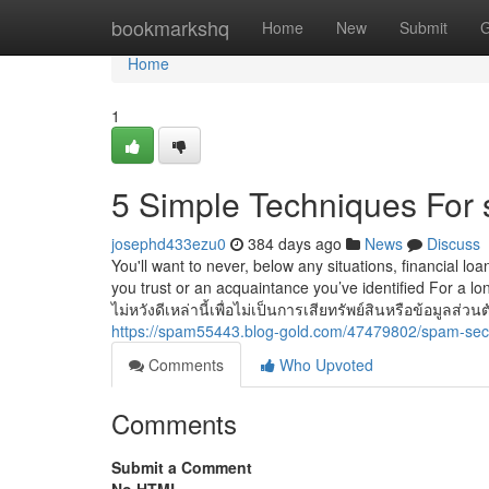
Home
bookmarkshq
Home
New
Submit
G
Home
1
5 Simple Techniques For
josephd433ezu0
384 days ago
News
Discuss
You'll want to never, below any situations, financial 
you trust or an acquaintance you’ve identified For a lon
ไม่หวังดีเหล่านี้เพื่อไม่เป็นการเสียทรัพย์สินหรือข้อมูลส่ว
https://spam55443.blog-gold.com/47479802/spam-sec
Comments
Who Upvoted
Comments
Submit a Comment