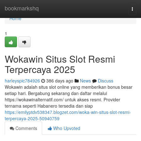
Home
bookmarkshq
Togg
navi
Home
1
Wokawin Situs Slot Resmi
Terpercaya 2025
harleyspic784926
386 days ago
News
Discuss
Wokawin adalah situs slot online yang memberikan bonus besar
setiap hari. Bergabung sekarang dan daftar melalui
https://wokawinalternatif.com/ untuk akses resmi. Provider
ternama seperti Habanero tersedia dan siap
https://emilyptdv538347.blogzet.com/woka-win-situs-slot-resmi-
terpercaya-2025-50940759
Comments
Who Upvoted