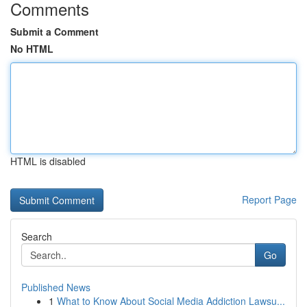
Comments
Submit a Comment
No HTML
HTML is disabled
Report Page
Search
Go
Published News
1
What to Know About Social Media Addiction Lawsu...