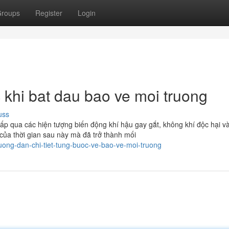
roups
Register
Login
 khi bat dau bao ve moi truong
uss
ấp qua các hiện tượng biến động khí hậu gay gắt, không khí độc hại v
của thời gian sau này mà đã trở thành mối
ong-dan-chi-tiet-tung-buoc-ve-bao-ve-moi-truong