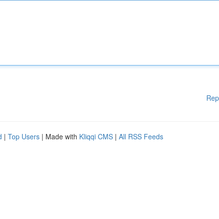
Rep
d
|
Top Users
| Made with
Kliqqi CMS
|
All RSS Feeds