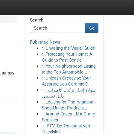
Search
Go
Published News
1
Unveiling the Visual Guide
1
Protecting Your Home: A
Guide to Pest Control
1
Your Neighborhood Listing
to the Top Automobile...
à sự suy
1
Unleash Creativity: Your
Assorted 6d6 Ceramic D...
1
شهادة إنجاز تركيب كاميرات :
دليل تفصيلي
1
Looking for The Irrigation
Shop Hunter Products...
1
Around Easton, MA Crane
Services
1
IPTV: De Toekomst van
Televisie?