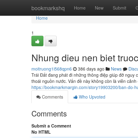
Home
bookmarkshq
Home
New
Submit
G
Home
1
Nhung dieu nen biet truoc
moitruong1i568qpn6
386 days ago
News
Disc
Trái Đất đang phát đi những thông điệp giúp đỡ nguy c
thoái nguồn nước. Vấn đề này không còn là viễn cảnh 
https://bookmarkmargin.com/story19903200/ban-do-hu
Comments
Who Upvoted
Comments
Submit a Comment
No HTML